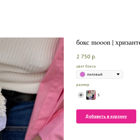
бокс mooon | хризан
2 750
р.
цвет бокса
лиловый
размер
S
Добавить в корзину