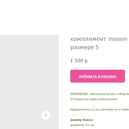
комплимент mooon |
размере S
1 500
р.
добавить в корзину
ВНИМАНИЕ: наполнение мы собираем
оттенки на наше усмотрение.
Маршмэллоу в ассортименте и может
размер бокса:
диаметр 16 см