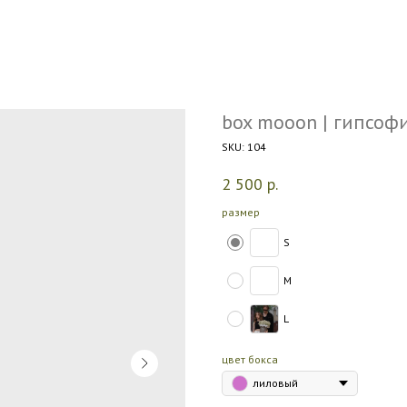
box mooon | гипсоф
SKU:
104
2 500
р.
размер
S
M
L
цвет бокса
лиловый