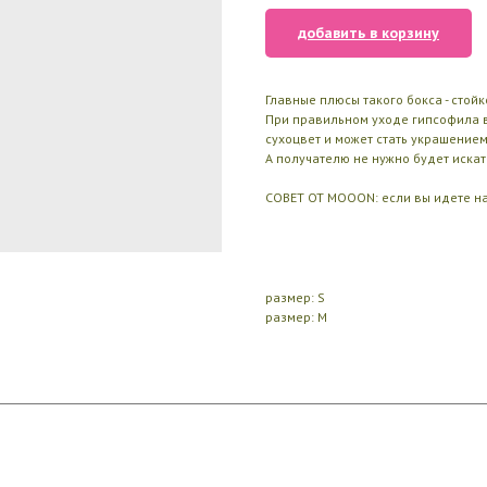
добавить в корзину
Главные плюсы такого бокса - стойк
При правильном уходе гипсофила в 
сухоцвет и может стать украшение
А получателю не нужно будет искать
СОВЕТ ОТ MOOON: если вы идете на
размер: S
размер: M