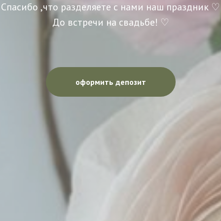
Спасибо ,что разделяете с нами наш праздник ♡
До встречи на свадьбе! ♡
оформить депозит